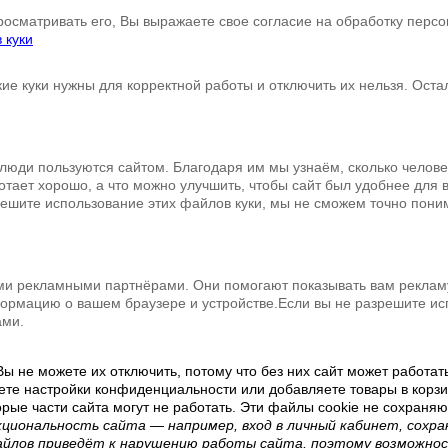
росматривать его, Вы выражаете свое согласие на обработку пер
 куки
кие куки нужны для корректной работы и отключить их нельзя. Ост
 люди пользуются сайтом. Благодаря им мы узнаём, сколько человек
ботает хорошо, а что можно улучшить, чтобы сайт был удобнее для
решите использование этих файлов куки, мы не сможем точно понимат
ми рекламными партнёрами. Они помогают показывать вам рекламу,
рмацию о вашем браузере и устройстве.Если вы не разрешите исп
ами.
ы не можете их отключить, потому что без них сайт может работат
аете настройки конфиденциальности или добавляете товары в корзин
орые части сайта могут не работать. Эти файлы cookie не сохраня
кциональность сайта — например, вход в личный кабинет, сох
айлов приведёт к нарушению работы сайта, поэтому возможно