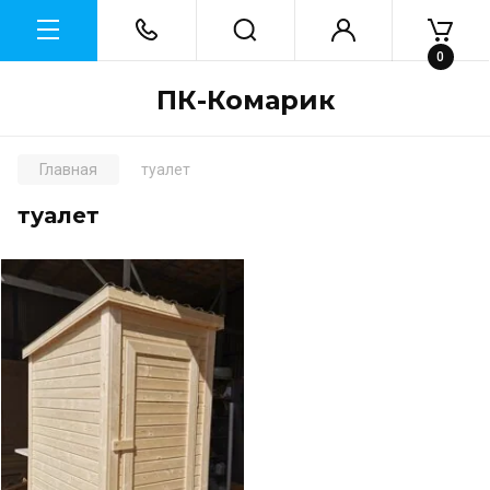
0
ПК-Комарик
Главная
туалет
туалет