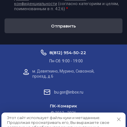
конфиденциальности
(согласно категориям и целям,
поименованным в п. 4.2.6)
*
Отправить
8(812) 954-50-22
Пн-Сб: 9:00 - 19:00
м. Девяткино, Мурино, Сквозной,
проезд, д.6
bu.gor@inbox.ru
ПК-Комарик
© 2013 - 2026
Этот сайт использует файлы куки и метаданные.
Политика конфиденциальности
Продолжая просматривать его, Вы выражаете свое